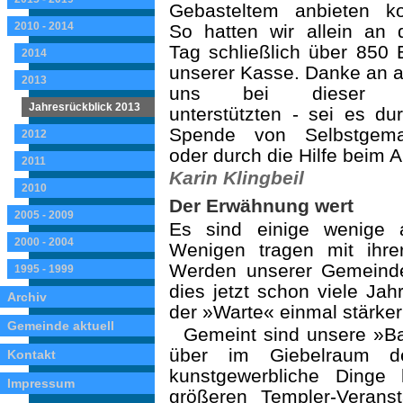
Gebastel­tem anbieten ko
2010 - 2014
So hatten wir allein an 
Tag schließlich über 850 
2014
unserer Kasse. Danke an al
2013
uns bei dieser A
Jahresrückblick 2013
unterstützten - sei es du
Spende von Selbst­gem
2012
oder durch die Hilfe beim 
2011
Karin Klingbeil
2010
Der Erwähnung wert
2005 - 2009
Es sind einige wenige 
2000 - 2004
Wenigen tragen mit ihre
Werden unserer Gemeinde 
1995 - 1999
dies jetzt schon viele Jahr
Archiv
der »Warte« einmal stärker
Gemeinde aktuell
Gemeint sind unsere »Ba
über im Giebelraum d
Kontakt
kunstgewerbliche Dinge
Impressum
größeren Templer-Veran