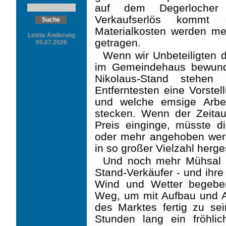
auf dem Degerlocher 
Verkaufserlös kommt 
Materialkosten werden mei
Letzte Änderung
getragen.
05.07.2026
Wenn wir Unbeteiligten 
im Gemeindehaus bewund
Nikolaus-Stand stehen
Entferntesten eine Vorste
und welche emsige Arbeit
stecken. Wenn der Zeitau
Preis einginge, müsste d
oder mehr angehoben werde
in so großer Vielzahl herg
Und noch mehr Mühsal 
Stand-Verkäufer - und ihre 
Wind und Wetter begebe
Weg, um mit Aufbau und Au
des Marktes fertig zu sei
Stunden lang ein fröhli