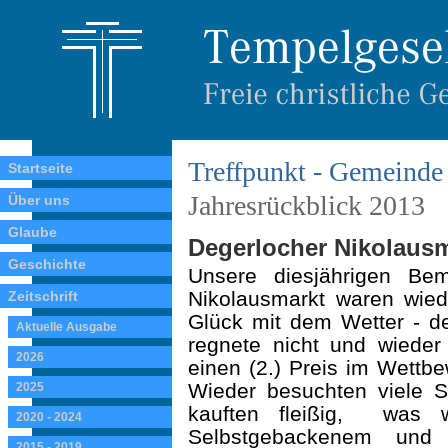
Treffpunkt - Gemeinde 
Startseite
Jahresrückblick 2013
Über uns
Glaube
Degerlocher Nikolausm
Geschichte
Unsere diesjährigen Be
Nikolausmarkt waren wiede
Zeitschrift
Glück mit dem Wetter - de
Aktuelle Ausgabe
regnete nicht und wieder
2026
einen (2.) Preis im Wettb
Wieder besuchten viele
2025
kauften fleißig,
was w
2020 - 2024
Selbstgebackenem und 
2015 - 2019